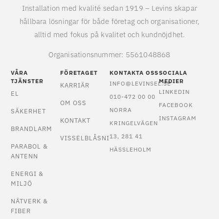
Installation med kvalité sedan 1919 – Levins skapar
hållbara lösningar för både företag och organisationer,
alltid med fokus på kvalitet och kundnöjdhet.
Organisationsnummer: 5561048868
VÅRA
FÖRETAGET
KONTAKTA OSS
SOCIALA
TJÄNSTER
MEDIER
INFO@LEVINSEL.SE
KARRIÄR
LINKEDIN
EL
010-472 00 00
OM OSS
FACEBOOK
NORRA
SÄKERHET
INSTAGRAM
KONTAKT
KRINGELVÄGEN
BRANDLARM
13, 281 41
VISSELBLÅSNING
PARABOL &
HÄSSLEHOLM
ANTENN
ENERGI &
MILJÖ
NÄTVERK &
FIBER