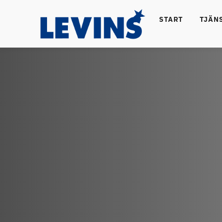
START
TJÄN