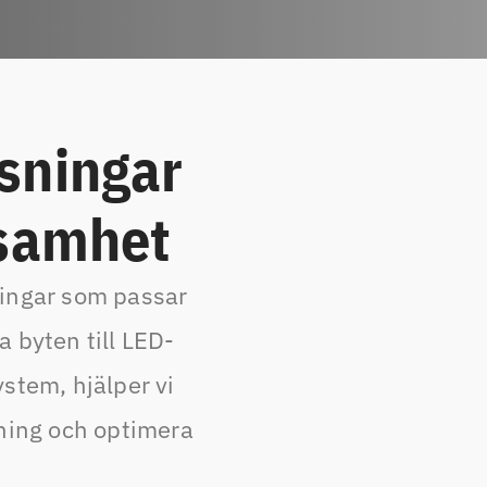
sningar
ksamhet
ningar som passar
 byten till LED-
stem, hjälper vi
kning och optimera