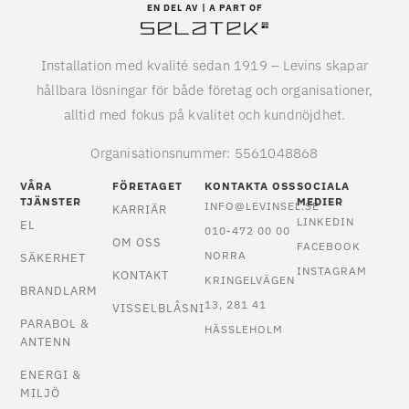
EN DEL AV | A PART OF
Installation med kvalité sedan 1919 – Levins skapar
hållbara lösningar för både företag och organisationer,
alltid med fokus på kvalitet och kundnöjdhet.
Organisationsnummer: 5561048868
VÅRA
FÖRETAGET
KONTAKTA OSS
SOCIALA
TJÄNSTER
MEDIER
INFO@LEVINSEL.SE
KARRIÄR
LINKEDIN
EL
010-472 00 00
OM OSS
FACEBOOK
NORRA
SÄKERHET
INSTAGRAM
KONTAKT
KRINGELVÄGEN
BRANDLARM
13, 281 41
VISSELBLÅSNING
PARABOL &
HÄSSLEHOLM
ANTENN
ENERGI &
MILJÖ